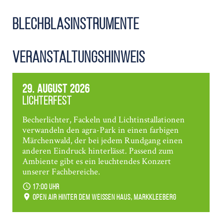
Blechblasinstrumente
Veranstaltungshinweis
Das Instrument
29. August 2026
Ob Trompete, Posaune oder Waldhorn – bei allen
Lichterfest
Blechblasinstrumenten wird die Atemluft zum Ton und
zur Musik. Trotzdem unterscheiden sich die
Becherlichter, Fackeln und Lichtinstallationen
Instrumente in Form, Bauart und Klang.
verwandeln den agra-Park in einen farbigen
Märchenwald, der bei jedem Rundgang einen
Folgende Blechblasinstrumente können bei uns erlernt
anderen Eindruck hinterlässt. Passend zum
werden:
Ambiente gibt es ein leuchtendes Konzert
unserer Fachbereiche.
Trompete
Waldhorn
17:00 Uhr
Posaune
Open Air hinter dem weißen Haus, Markkleeberg
Tenorhorn