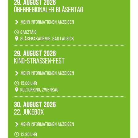
29. August 2026
Ambiente gibt es ein leuchtendes Konzert
Überregionaler Bläsertag
unserer Fachbereiche.
Mehr Informationen anzeigen
Teilnahme der Bläserklassen.
ganztäig
Bläserakademie, Bad Lausick
29. August 2026
Kino-Straßen-Fest
Mehr Informationen anzeigen
Konzert unserer Zwenkauer Schüler und
15:00 Uhr
Schülerinnen zum Fest des Kulturkinos.
Kulturkino, Zwenkau
30. August 2026
22. Jukebox
Mehr Informationen anzeigen
Anlässlicher der 775-Jahrfeier der Stadt Borna
12:30 Uhr
spielen wir noch einmal unser aktuelles