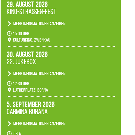
29. August 2026
Kino-Straßen-Fest
Mehr Informationen anzeigen
Konzert unserer Zwenkauer Schüler und
15:00 Uhr
Schülerinnen zum Fest des Kulturkinos.
Kulturkino, Zwenkau
30. August 2026
22. Jukebox
Mehr Informationen anzeigen
Anlässlicher der 775-Jahrfeier der Stadt Borna
12:30 Uhr
spielen wir noch einmal unser aktuelles
Lutherplatz, Borna
Jukeboxprogramm zum Stadtfest.
5. September 2026
Carmina Burana
Mehr Informationen anzeigen
Tanztheater der Quertänzer Borna.
t.b.a.