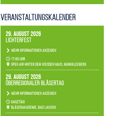
Veranstaltungs­kalender
29. August 2026
Lichterfest
Mehr Informationen anzeigen
Becherlichter, Fackeln und Lichtinstallationen
17:00 Uhr
verwandeln den agra-Park in einen farbigen
Open Air hinter dem weißen Haus, Markkleeberg
Märchenwald, der bei jedem Rundgang einen
anderen Eindruck hinterlässt. Passend zum
29. August 2026
Ambiente gibt es ein leuchtendes Konzert
Überregionaler Bläsertag
unserer Fachbereiche.
Mehr Informationen anzeigen
Teilnahme der Bläserklassen.
ganztäig
Bläserakademie, Bad Lausick