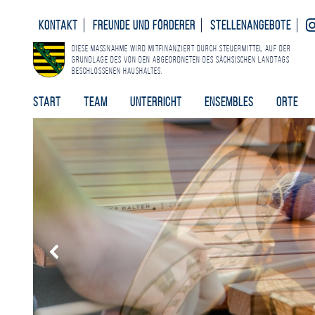
Kontakt
Freunde und Förderer
Stellenangebote
Diese Maßnahme wird mitfinanziert durch Steuermittel auf der
Grundlage des von den Abgeordneten des Sächsischen Landtags
beschlossenen Haushaltes.
Start
Team
Unterricht
Ensembles
Orte