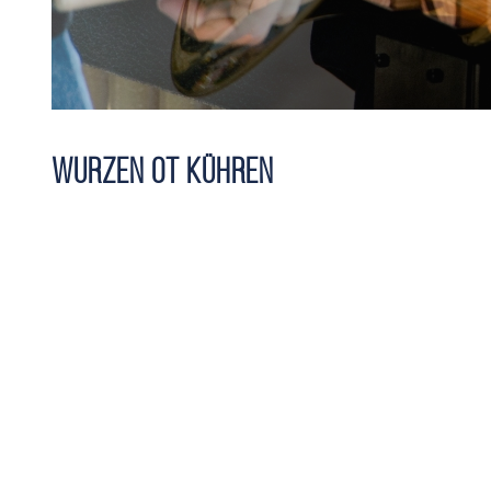
Wurzen OT Kühren
Wurzen OT Kühren
loading map - please wait...
+
-