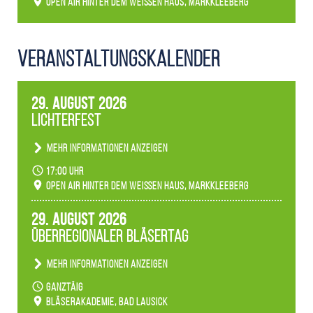
Open Air hinter dem weißen Haus, Markkleeberg
Veranstaltungs­kalender
29. August 2026
Lichterfest
Mehr Informationen anzeigen
Becherlichter, Fackeln und Lichtinstallationen
17:00 Uhr
verwandeln den agra-Park in einen farbigen
Open Air hinter dem weißen Haus, Markkleeberg
Märchenwald, der bei jedem Rundgang einen
anderen Eindruck hinterlässt. Passend zum
29. August 2026
Ambiente gibt es ein leuchtendes Konzert
Überregionaler Bläsertag
unserer Fachbereiche.
Mehr Informationen anzeigen
Teilnahme der Bläserklassen.
ganztäig
Bläserakademie, Bad Lausick