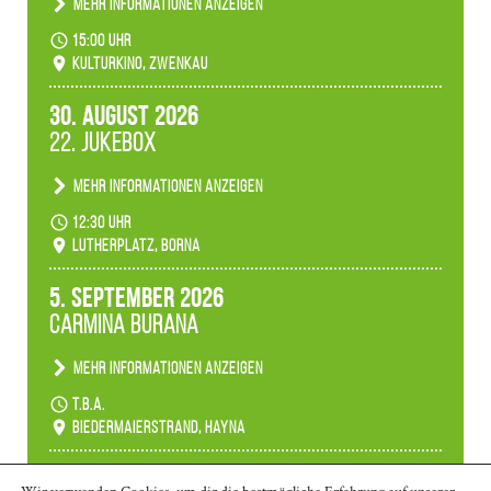
Mehr Informationen anzeigen
Konzert unserer Zwenkauer Schüler und
15:00 Uhr
Schülerinnen zum Fest des Kulturkinos.
Kulturkino, Zwenkau
30. August 2026
22. Jukebox
Mehr Informationen anzeigen
Anlässlicher der 775-Jahrfeier der Stadt Borna
12:30 Uhr
spielen wir noch einmal unser aktuelles
Lutherplatz, Borna
Jukeboxprogramm zum Stadtfest.
5. September 2026
Carmina Burana
Mehr Informationen anzeigen
Tanztheater der Quertänzer Borna.
t.b.a.
Biedermaierstrand, Hayna
Mehr Termine anzeigen