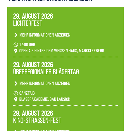
29. August 2026
Lichterfest
Mehr Informationen anzeigen
Becherlichter, Fackeln und Lichtinstallationen
17:00 Uhr
verwandeln den agra-Park in einen farbigen
Open Air hinter dem weißen Haus, Markkleeberg
Märchenwald, der bei jedem Rundgang einen
anderen Eindruck hinterlässt. Passend zum
29. August 2026
Ambiente gibt es ein leuchtendes Konzert
Überregionaler Bläsertag
unserer Fachbereiche.
Mehr Informationen anzeigen
Teilnahme der Bläserklassen.
ganztäig
Bläserakademie, Bad Lausick
29. August 2026
Kino-Straßen-Fest