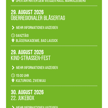
Open Air hinter dem weißen Haus, Markkleeberg
Märchenwald, der bei jedem Rundgang einen
anderen Eindruck hinterlässt. Passend zum
29. August 2026
Ambiente gibt es ein leuchtendes Konzert
Überregionaler Bläsertag
unserer Fachbereiche.
Mehr Informationen anzeigen
Teilnahme der Bläserklassen.
ganztäig
Bläserakademie, Bad Lausick
29. August 2026
Kino-Straßen-Fest
Mehr Informationen anzeigen
Konzert unserer Zwenkauer Schüler und
15:00 Uhr
Schülerinnen zum Fest des Kulturkinos.
Kulturkino, Zwenkau
30. August 2026
22. Jukebox
Mehr Informationen anzeigen