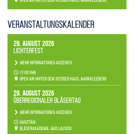
Open Air hinter dem weißen Haus, Markkleeberg
Veranstaltungs­kalender
29. August 2026
Lichterfest
Mehr Informationen anzeigen
Becherlichter, Fackeln und Lichtinstallationen
17:00 Uhr
verwandeln den agra-Park in einen farbigen
Open Air hinter dem weißen Haus, Markkleeberg
Märchenwald, der bei jedem Rundgang einen
anderen Eindruck hinterlässt. Passend zum
29. August 2026
Ambiente gibt es ein leuchtendes Konzert
Überregionaler Bläsertag
unserer Fachbereiche.
Mehr Informationen anzeigen
Teilnahme der Bläserklassen.
ganztäig
Bläserakademie, Bad Lausick