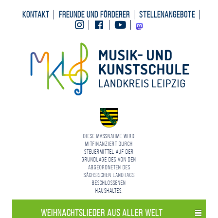
Kontakt
Freunde und Förderer
Stellenangebote
Instagram
Facebook
Youtube
Mastodon
Diese Maßnahme wird
mitfinanziert durch
Steuermittel auf der
Grundlage des von den
Abgeordneten des
Sächsischen Landtags
beschlossenen
Haushaltes.
Weihnachts­lieder aus aller Welt