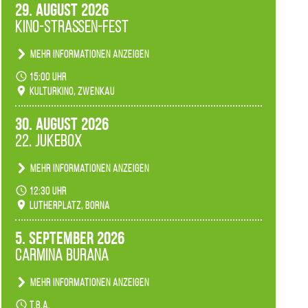
29. August 2026
Kino-Straßen-Fest
Mehr Informationen anzeigen
Konzert unserer Zwenkauer Schüler und
15:00 Uhr
Schülerinnen zum Fest des Kulturkinos.
Kulturkino, Zwenkau
30. August 2026
22. Jukebox
Mehr Informationen anzeigen
Anlässlicher der 775-Jahrfeier der Stadt Borna
12:30 Uhr
spielen wir noch einmal unser aktuelles
Lutherplatz, Borna
Jukeboxprogramm zum Stadtfest.
5. September 2026
Carmina Burana
Mehr Informationen anzeigen
Tanztheater der Quertänzer Borna.
t.b.a.