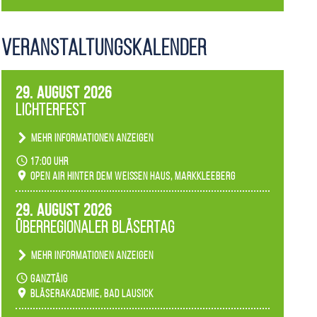
Veranstaltungs­kalender
29. August 2026
Lichterfest
Mehr Informationen anzeigen
Becherlichter, Fackeln und Lichtinstallationen
17:00 Uhr
verwandeln den agra-Park in einen farbigen
Open Air hinter dem weißen Haus, Markkleeberg
Märchenwald, der bei jedem Rundgang einen
anderen Eindruck hinterlässt. Passend zum
29. August 2026
Ambiente gibt es ein leuchtendes Konzert
Überregionaler Bläsertag
unserer Fachbereiche.
Mehr Informationen anzeigen
Teilnahme der Bläserklassen.
ganztäig
Bläserakademie, Bad Lausick