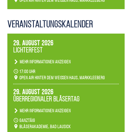
Open Air hinter dem weißen Haus, Markkleeberg
Veranstaltungs­kalender
29. August 2026
Lichterfest
Mehr Informationen anzeigen
Becherlichter, Fackeln und Lichtinstallationen
17:00 Uhr
verwandeln den agra-Park in einen farbigen
Open Air hinter dem weißen Haus, Markkleeberg
Märchenwald, der bei jedem Rundgang einen
anderen Eindruck hinterlässt. Passend zum
29. August 2026
Ambiente gibt es ein leuchtendes Konzert
Überregionaler Bläsertag
unserer Fachbereiche.
Mehr Informationen anzeigen
Teilnahme der Bläserklassen.
ganztäig
Bläserakademie, Bad Lausick