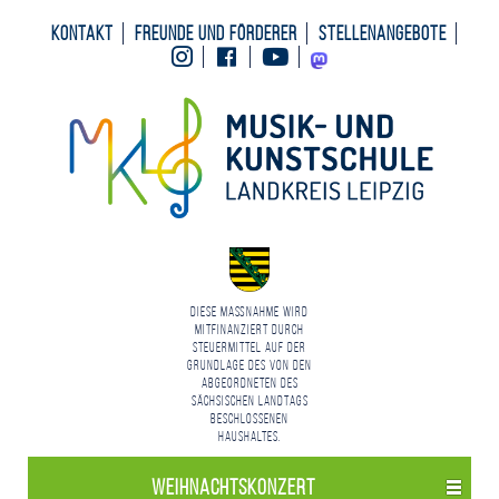
Kontakt
Freunde und Förderer
Stellenangebote
Instagram
Facebook
Youtube
Mastodon
Diese Maßnahme wird
mitfinanziert durch
Steuermittel auf der
Grundlage des von den
Abgeordneten des
Sächsischen Landtags
beschlossenen
Haushaltes.
Weihnachts­konzert