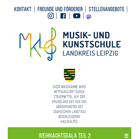
Kontakt
Freunde und Förderer
Stellenangebote
Instagram
Facebook
Youtube
Mastodon
Diese Maßnahme wird
mitfinanziert durch
Steuermittel auf der
Grundlage des von den
Abgeordneten des
Sächsischen Landtags
beschlossenen
Haushaltes.
Weihnachts­gala Teil 2