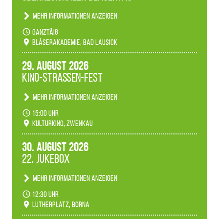
Mehr Informationen anzeigen
Teilnahme der Bläserklassen.
ganztäig
Bläserakademie, Bad Lausick
29. August 2026
Kino-Straßen-Fest
Mehr Informationen anzeigen
Konzert unserer Zwenkauer Schüler und
15:00 Uhr
Schülerinnen zum Fest des Kulturkinos.
Kulturkino, Zwenkau
30. August 2026
22. Jukebox
Mehr Informationen anzeigen
Anlässlicher der 775-Jahrfeier der Stadt Borna
12:30 Uhr
spielen wir noch einmal unser aktuelles
Lutherplatz, Borna
Jukeboxprogramm zum Stadtfest.