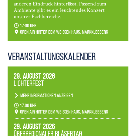
anderen Eindruck hinterlässt. Passend zum
Ambiente gibt es ein leuchtendes Konzert
unserer Fachbereiche.
17:00 Uhr
Open Air hinter dem weißen Haus, Markkleeberg
Veranstaltungs­kalender
29. August 2026
Lichterfest
Mehr Informationen anzeigen
Becherlichter, Fackeln und Lichtinstallationen
17:00 Uhr
verwandeln den agra-Park in einen farbigen
Open Air hinter dem weißen Haus, Markkleeberg
Märchenwald, der bei jedem Rundgang einen
anderen Eindruck hinterlässt. Passend zum
29. August 2026
Ambiente gibt es ein leuchtendes Konzert
Überregionaler Bläsertag
unserer Fachbereiche.