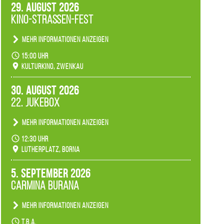
29. August 2026
Kino-Straßen-Fest
Mehr Informationen anzeigen
Konzert unserer Zwenkauer Schüler und
15:00 Uhr
Schülerinnen zum Fest des Kulturkinos.
Kulturkino, Zwenkau
30. August 2026
22. Jukebox
Mehr Informationen anzeigen
Anlässlicher der 775-Jahrfeier der Stadt Borna
12:30 Uhr
spielen wir noch einmal unser aktuelles
Lutherplatz, Borna
Jukeboxprogramm zum Stadtfest.
5. September 2026
Carmina Burana
Mehr Informationen anzeigen
Tanztheater der Quertänzer Borna.
t.b.a.