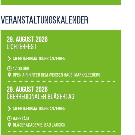
Veranstaltungs­kalender
29. August 2026
Lichterfest
Mehr Informationen anzeigen
Becherlichter, Fackeln und Lichtinstallationen
17:00 Uhr
verwandeln den agra-Park in einen farbigen
Open Air hinter dem weißen Haus, Markkleeberg
Märchenwald, der bei jedem Rundgang einen
anderen Eindruck hinterlässt. Passend zum
29. August 2026
Ambiente gibt es ein leuchtendes Konzert
Überregionaler Bläsertag
unserer Fachbereiche.
Mehr Informationen anzeigen
Teilnahme der Bläserklassen.
ganztäig
Bläserakademie, Bad Lausick