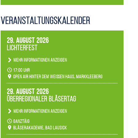
Veranstaltungs­kalender
29. August 2026
Lichterfest
Mehr Informationen anzeigen
Becherlichter, Fackeln und Lichtinstallationen
17:00 Uhr
verwandeln den agra-Park in einen farbigen
Open Air hinter dem weißen Haus, Markkleeberg
Märchenwald, der bei jedem Rundgang einen
anderen Eindruck hinterlässt. Passend zum
29. August 2026
Ambiente gibt es ein leuchtendes Konzert
Überregionaler Bläsertag
unserer Fachbereiche.
Mehr Informationen anzeigen
Teilnahme der Bläserklassen.
ganztäig
Bläserakademie, Bad Lausick