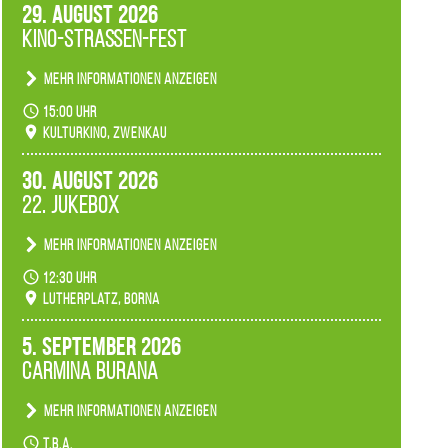
29. August 2026
Kino-Straßen-Fest
Mehr Informationen anzeigen
Konzert unserer Zwenkauer Schüler und
15:00 Uhr
Schülerinnen zum Fest des Kulturkinos.
Kulturkino, Zwenkau
30. August 2026
22. Jukebox
Mehr Informationen anzeigen
Anlässlicher der 775-Jahrfeier der Stadt Borna
12:30 Uhr
spielen wir noch einmal unser aktuelles
Lutherplatz, Borna
Jukeboxprogramm zum Stadtfest.
5. September 2026
Carmina Burana
Mehr Informationen anzeigen
Tanztheater der Quertänzer Borna.
t.b.a.