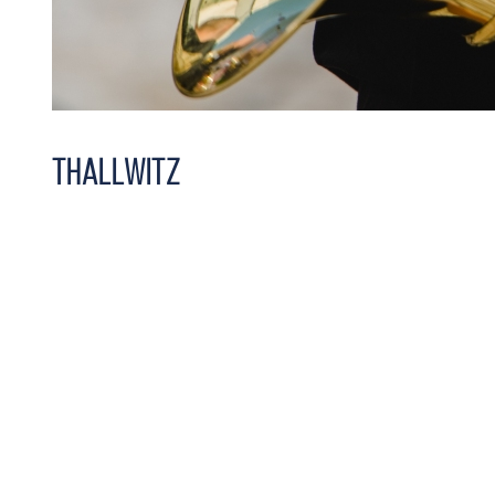
Thallwitz
Thallwitz
loading map - please wait...
+
-