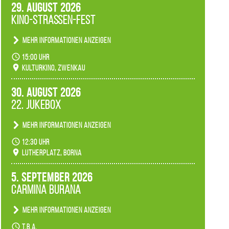
29. August 2026
Kino-Straßen-Fest
Mehr Informationen anzeigen
Konzert unserer Zwenkauer Schüler und
15:00 Uhr
Schülerinnen zum Fest des Kulturkinos.
Kulturkino, Zwenkau
30. August 2026
22. Jukebox
Mehr Informationen anzeigen
Anlässlicher der 775-Jahrfeier der Stadt Borna
12:30 Uhr
spielen wir noch einmal unser aktuelles
Lutherplatz, Borna
Jukeboxprogramm zum Stadtfest.
5. September 2026
Carmina Burana
Mehr Informationen anzeigen
Tanztheater der Quertänzer Borna.
t.b.a.