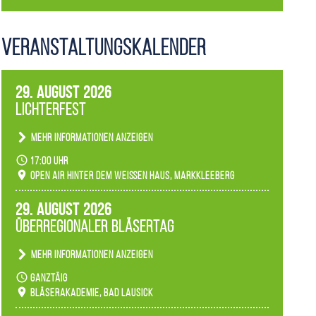
Veranstaltungs­kalender
29. August 2026
Lichterfest
Mehr Informationen anzeigen
Becherlichter, Fackeln und Lichtinstallationen
17:00 Uhr
verwandeln den agra-Park in einen farbigen
Open Air hinter dem weißen Haus, Markkleeberg
Märchenwald, der bei jedem Rundgang einen
anderen Eindruck hinterlässt. Passend zum
29. August 2026
Ambiente gibt es ein leuchtendes Konzert
Überregionaler Bläsertag
unserer Fachbereiche.
Mehr Informationen anzeigen
Teilnahme der Bläserklassen.
ganztäig
Bläserakademie, Bad Lausick