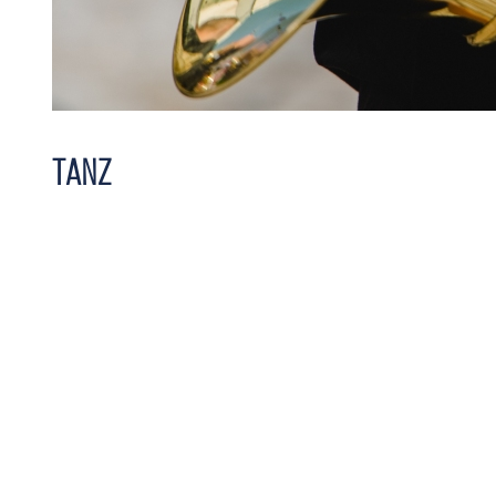
Tanz
Unsere Angebote
Tanz ist mit Freude und Lust an der eigenen Bewegung,
Körpersprache verbunden. Er gehört zu den ursprüngli
über unsere Unterrichtszeiten gibt es hier:
Fachbereich Tanz Unterrichtszeiten 2023
.
Tänzerisch- musische Früherziehung