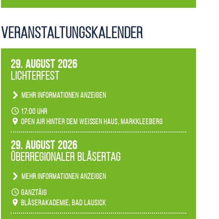
Veranstaltungs­kalender
29. August 2026
Lichterfest
Mehr Informationen anzeigen
Becherlichter, Fackeln und Lichtinstallationen
17:00 Uhr
verwandeln den agra-Park in einen farbigen
Open Air hinter dem weißen Haus, Markkleeberg
Märchenwald, der bei jedem Rundgang einen
anderen Eindruck hinterlässt. Passend zum
29. August 2026
Ambiente gibt es ein leuchtendes Konzert
Überregionaler Bläsertag
unserer Fachbereiche.
Mehr Informationen anzeigen
Teilnahme der Bläserklassen.
ganztäig
Bläserakademie, Bad Lausick