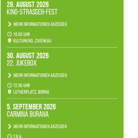
29. August 2026
Kino-Straßen-Fest
Mehr Informationen anzeigen
Konzert unserer Zwenkauer Schüler und
15:00 Uhr
Schülerinnen zum Fest des Kulturkinos.
Kulturkino, Zwenkau
30. August 2026
22. Jukebox
Mehr Informationen anzeigen
Anlässlicher der 775-Jahrfeier der Stadt Borna
12:30 Uhr
spielen wir noch einmal unser aktuelles
Lutherplatz, Borna
Jukeboxprogramm zum Stadtfest.
5. September 2026
Carmina Burana
Mehr Informationen anzeigen
Tanztheater der Quertänzer Borna.
t.b.a.