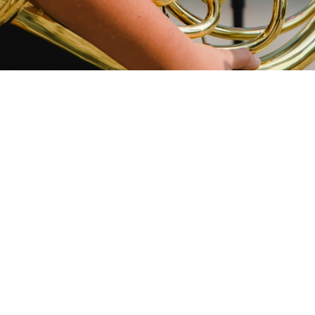
 mit emotionalem Erleben und Ausdruck individuellster
chsten Lebensäußerungen des Menschen. Eine Übersicht