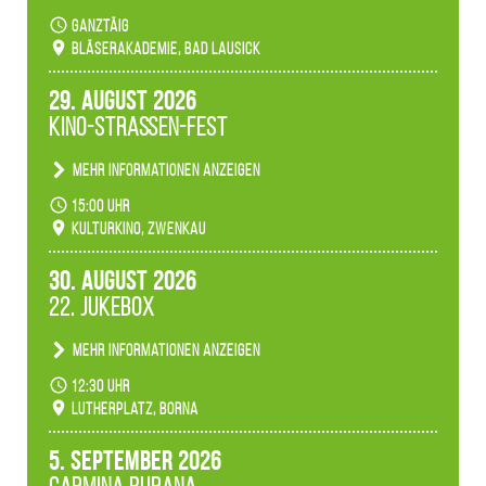
Teilnahme der Bläserklassen.
ganztäig
Bläserakademie, Bad Lausick
29. August 2026
Kino-Straßen-Fest
Mehr Informationen anzeigen
Konzert unserer Zwenkauer Schüler und
15:00 Uhr
Schülerinnen zum Fest des Kulturkinos.
Kulturkino, Zwenkau
30. August 2026
22. Jukebox
Mehr Informationen anzeigen
Anlässlicher der 775-Jahrfeier der Stadt Borna
12:30 Uhr
spielen wir noch einmal unser aktuelles
Lutherplatz, Borna
Jukeboxprogramm zum Stadtfest.
5. September 2026