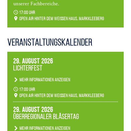
unserer Fachbereiche.
17:00 Uhr
Open Air hinter dem weißen Haus, Markkleeberg
Veranstaltungs­kalender
29. August 2026
Lichterfest
Mehr Informationen anzeigen
Becherlichter, Fackeln und Lichtinstallationen
17:00 Uhr
verwandeln den agra-Park in einen farbigen
Open Air hinter dem weißen Haus, Markkleeberg
Märchenwald, der bei jedem Rundgang einen
anderen Eindruck hinterlässt. Passend zum
29. August 2026
Ambiente gibt es ein leuchtendes Konzert
Überregionaler Bläsertag
unserer Fachbereiche.
Mehr Informationen anzeigen