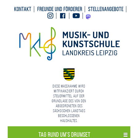
Kontakt
Freunde und Förderer
Stellenangebote
Instagram
Facebook
Youtube
Mastodon
Diese Maßnahme wird
mitfinanziert durch
Steuermittel auf der
Grundlage des von den
Abgeordneten des
Sächsischen Landtags
beschlossenen
Haushaltes.
Tag rund um’s Drum­set