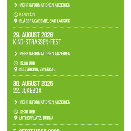
Mehr Informationen anzeigen
Teilnahme der Bläserklassen.
ganztäig
Bläserakademie, Bad Lausick
29. August 2026
Kino-Straßen-Fest
Mehr Informationen anzeigen
Konzert unserer Zwenkauer Schüler und
15:00 Uhr
Schülerinnen zum Fest des Kulturkinos.
Kulturkino, Zwenkau
30. August 2026
22. Jukebox
Mehr Informationen anzeigen
Anlässlicher der 775-Jahrfeier der Stadt Borna
12:30 Uhr
spielen wir noch einmal unser aktuelles
Lutherplatz, Borna
Jukeboxprogramm zum Stadtfest.