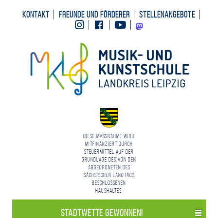
Kontakt
Freunde und Förderer
Stellenangebote
Instagram
Facebook
Youtube
Mastodon
Diese Maßnahme wird
mitfinanziert durch
Steuermittel auf der
Grundlage des von den
Abgeordneten des
Sächsischen Landtags
beschlossenen
Haushaltes.
Stadt­wette gewonnen!