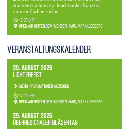
Ambiente gibt es ein leuchtendes Konzert
unserer Fachbereiche.
17:00 Uhr
Open Air hinter dem weißen Haus, Markkleeberg
Veranstaltungs­kalender
29. August 2026
Lichterfest
Mehr Informationen anzeigen
Becherlichter, Fackeln und Lichtinstallationen
17:00 Uhr
verwandeln den agra-Park in einen farbigen
Open Air hinter dem weißen Haus, Markkleeberg
Märchenwald, der bei jedem Rundgang einen
anderen Eindruck hinterlässt. Passend zum
29. August 2026
Ambiente gibt es ein leuchtendes Konzert
Überregionaler Bläsertag
unserer Fachbereiche.