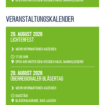
Open Air hinter dem weißen Haus, Markkleeberg
Veranstaltungs­kalender
29. August 2026
Lichterfest
Mehr Informationen anzeigen
Becherlichter, Fackeln und Lichtinstallationen
17:00 Uhr
verwandeln den agra-Park in einen farbigen
Open Air hinter dem weißen Haus, Markkleeberg
Märchenwald, der bei jedem Rundgang einen
anderen Eindruck hinterlässt. Passend zum
29. August 2026
Ambiente gibt es ein leuchtendes Konzert
Überregionaler Bläsertag
unserer Fachbereiche.
Mehr Informationen anzeigen
Teilnahme der Bläserklassen.
ganztäig
Bläserakademie, Bad Lausick