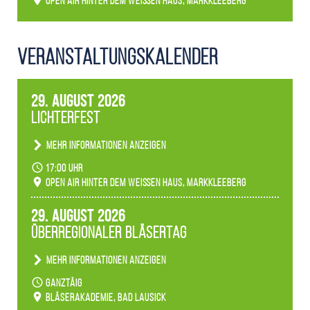
Open Air hinter dem weißen Haus, Markkleeberg
Veranstaltungs­kalender
29. August 2026
Lichterfest
Mehr Informationen anzeigen
Becherlichter, Fackeln und Lichtinstallationen
17:00 Uhr
verwandeln den agra-Park in einen farbigen
Open Air hinter dem weißen Haus, Markkleeberg
Märchenwald, der bei jedem Rundgang einen
anderen Eindruck hinterlässt. Passend zum
29. August 2026
Ambiente gibt es ein leuchtendes Konzert
Überregionaler Bläsertag
unserer Fachbereiche.
Mehr Informationen anzeigen
Teilnahme der Bläserklassen.
ganztäig
Bläserakademie, Bad Lausick