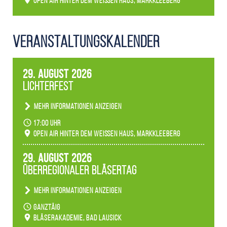
Open Air hinter dem weißen Haus, Markkleeberg
Veranstaltungs­kalender
29. August 2026
Lichterfest
Mehr Informationen anzeigen
Becherlichter, Fackeln und Lichtinstallationen
17:00 Uhr
verwandeln den agra-Park in einen farbigen
Open Air hinter dem weißen Haus, Markkleeberg
Märchenwald, der bei jedem Rundgang einen
anderen Eindruck hinterlässt. Passend zum
29. August 2026
Ambiente gibt es ein leuchtendes Konzert
Überregionaler Bläsertag
unserer Fachbereiche.
Mehr Informationen anzeigen
Teilnahme der Bläserklassen.
ganztäig
Bläserakademie, Bad Lausick