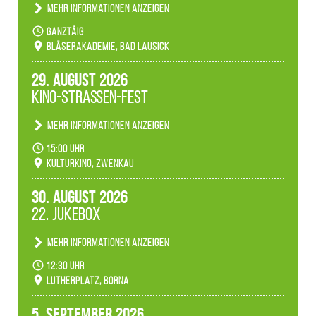
Mehr Informationen anzeigen
Teilnahme der Bläserklassen.
ganztäig
Bläserakademie, Bad Lausick
29. August 2026
Kino-Straßen-Fest
Mehr Informationen anzeigen
Konzert unserer Zwenkauer Schüler und
15:00 Uhr
Schülerinnen zum Fest des Kulturkinos.
Kulturkino, Zwenkau
30. August 2026
22. Jukebox
Mehr Informationen anzeigen
Anlässlicher der 775-Jahrfeier der Stadt Borna
12:30 Uhr
spielen wir noch einmal unser aktuelles
Lutherplatz, Borna
Jukeboxprogramm zum Stadtfest.
5. September 2026