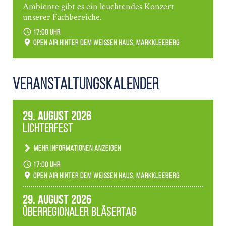
Ambiente gibt es ein leuchtendes Konzert
unserer Fachbereiche.
17:00 Uhr
Open Air hinter dem weißen Haus, Markkleeberg
Veranstaltungs­kalender
29. August 2026
Lichterfest
Mehr Informationen anzeigen
Becherlichter, Fackeln und Lichtinstallationen
17:00 Uhr
verwandeln den agra-Park in einen farbigen
Open Air hinter dem weißen Haus, Markkleeberg
Märchenwald, der bei jedem Rundgang einen
anderen Eindruck hinterlässt. Passend zum
29. August 2026
Ambiente gibt es ein leuchtendes Konzert
Überregionaler Bläsertag
unserer Fachbereiche.