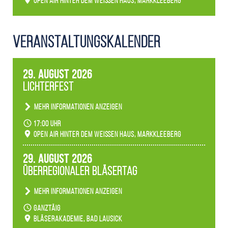
Open Air hinter dem weißen Haus, Markkleeberg
Veranstaltungs­kalender
29. August 2026
Lichterfest
Mehr Informationen anzeigen
Becherlichter, Fackeln und Lichtinstallationen
17:00 Uhr
verwandeln den agra-Park in einen farbigen
Open Air hinter dem weißen Haus, Markkleeberg
Märchenwald, der bei jedem Rundgang einen
anderen Eindruck hinterlässt. Passend zum
29. August 2026
Ambiente gibt es ein leuchtendes Konzert
Überregionaler Bläsertag
unserer Fachbereiche.
Mehr Informationen anzeigen
Teilnahme der Bläserklassen.
ganztäig
Bläserakademie, Bad Lausick