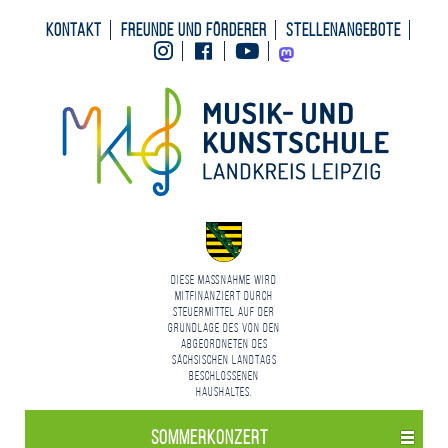
Kontakt
Freunde und Förderer
Stellenangebote
Instagram
Facebook
Youtube
Mastodon
Diese Maßnahme wird
mitfinanziert durch
Steuermittel auf der
Grundlage des von den
Abgeordneten des
Sächsischen Landtags
beschlossenen
Haushaltes.
Sommer­konzert