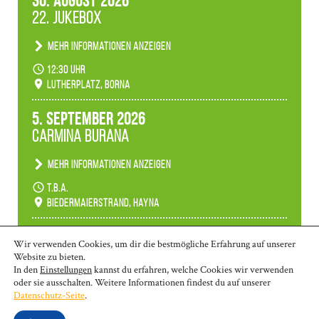
30. August 2026
22. Jukebox
Mehr Informationen anzeigen
Anlässlicher der 775-Jahrfeier der Stadt Borna
12:30 Uhr
spielen wir noch einmal unser aktuelles
Lutherplatz, Borna
Jukeboxprogramm zum Stadtfest.
5. September 2026
Carmina Burana
Mehr Informationen anzeigen
Tanztheater der Quertänzer Borna.
t.b.a.
Biedermaierstrand, Hayna
Mehr Termine anzeigen
Wir verwenden Cookies, um dir die bestmögliche Erfahrung auf unserer
Website zu bieten.
In den
Einstellungen
kannst du erfahren, welche Cookies wir verwenden
oder sie ausschalten. Weitere Informationen findest du auf unserer
© 2026 | Borna: 03433-26 970 | Markkleeberg: 0341-35 80 463 | Wurzen:
Datenschutz-Seite
.
03425-90 58 10
kontakt@ms-lkl.de
|
Impressum
|
Datenschutzerklärung
|