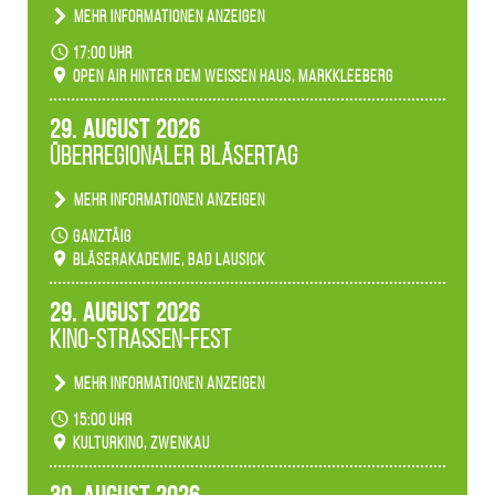
Mehr Informationen anzeigen
Becherlichter, Fackeln und Lichtinstallationen
17:00 Uhr
verwandeln den agra-Park in einen farbigen
Open Air hinter dem weißen Haus, Markkleeberg
Märchenwald, der bei jedem Rundgang einen
anderen Eindruck hinterlässt. Passend zum
29. August 2026
Ambiente gibt es ein leuchtendes Konzert
Überregionaler Bläsertag
unserer Fachbereiche.
Mehr Informationen anzeigen
Teilnahme der Bläserklassen.
ganztäig
Bläserakademie, Bad Lausick
29. August 2026
Kino-Straßen-Fest
Mehr Informationen anzeigen
Konzert unserer Zwenkauer Schüler und
15:00 Uhr
Schülerinnen zum Fest des Kulturkinos.
Kulturkino, Zwenkau