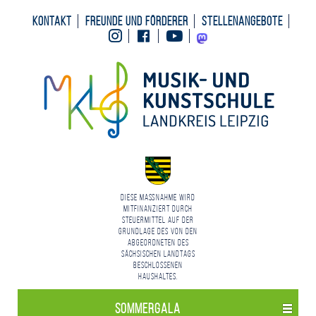
Kontakt
Freunde und Förderer
Stellenangebote
Instagram
Facebook
Youtube
Mastodon
Diese Maßnahme wird
mitfinanziert durch
Steuermittel auf der
Grundlage des von den
Abgeordneten des
Sächsischen Landtags
beschlossenen
Haushaltes.
Sommergala