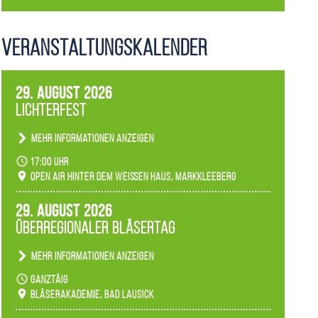
Veranstaltungs­kalender
29. August 2026
Lichterfest
Mehr Informationen anzeigen
Becherlichter, Fackeln und Lichtinstallationen
17:00 Uhr
verwandeln den agra-Park in einen farbigen
Open Air hinter dem weißen Haus, Markkleeberg
Märchenwald, der bei jedem Rundgang einen
anderen Eindruck hinterlässt. Passend zum
29. August 2026
Ambiente gibt es ein leuchtendes Konzert
Überregionaler Bläsertag
unserer Fachbereiche.
Mehr Informationen anzeigen
Teilnahme der Bläserklassen.
ganztäig
Bläserakademie, Bad Lausick