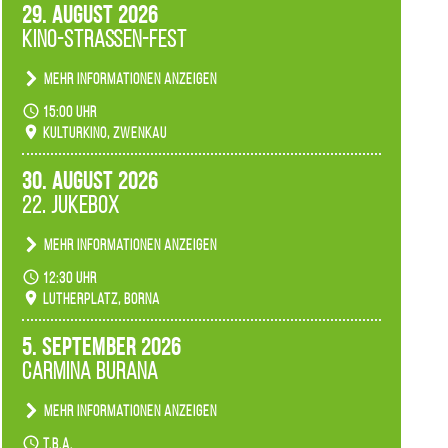
29. August 2026
Kino-Straßen-Fest
Mehr Informationen anzeigen
Konzert unserer Zwenkauer Schüler und
15:00 Uhr
Schülerinnen zum Fest des Kulturkinos.
Kulturkino, Zwenkau
30. August 2026
22. Jukebox
Mehr Informationen anzeigen
Anlässlicher der 775-Jahrfeier der Stadt Borna
12:30 Uhr
spielen wir noch einmal unser aktuelles
Lutherplatz, Borna
Jukeboxprogramm zum Stadtfest.
5. September 2026
Carmina Burana
Mehr Informationen anzeigen
Tanztheater der Quertänzer Borna.
t.b.a.