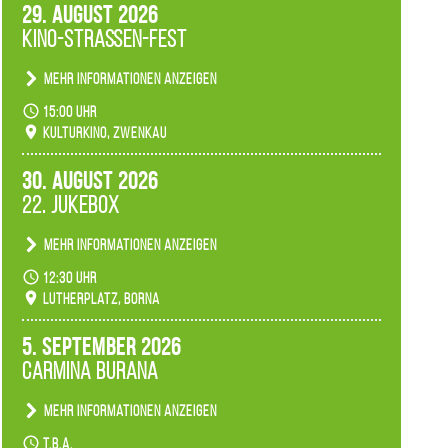
29. August 2026
Kino-Straßen-Fest
Mehr Informationen anzeigen
Konzert unserer Zwenkauer Schüler und
15:00 Uhr
Schülerinnen zum Fest des Kulturkinos.
Kulturkino, Zwenkau
30. August 2026
22. Jukebox
Mehr Informationen anzeigen
Anlässlicher der 775-Jahrfeier der Stadt Borna
12:30 Uhr
spielen wir noch einmal unser aktuelles
Lutherplatz, Borna
Jukeboxprogramm zum Stadtfest.
5. September 2026
Carmina Burana
Mehr Informationen anzeigen
Tanztheater der Quertänzer Borna.
t.b.a.