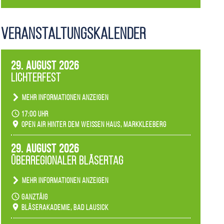
Veranstaltungs­kalender
29. August 2026
Lichterfest
Mehr Informationen anzeigen
Becherlichter, Fackeln und Lichtinstallationen
17:00 Uhr
verwandeln den agra-Park in einen farbigen
Open Air hinter dem weißen Haus, Markkleeberg
Märchenwald, der bei jedem Rundgang einen
anderen Eindruck hinterlässt. Passend zum
29. August 2026
Ambiente gibt es ein leuchtendes Konzert
Überregionaler Bläsertag
unserer Fachbereiche.
Mehr Informationen anzeigen
Teilnahme der Bläserklassen.
ganztäig
Bläserakademie, Bad Lausick