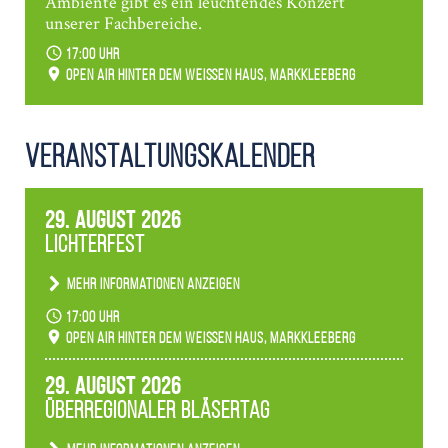
Ambiente gibt es ein leuchtendes Konzert
unserer Fachbereiche.
17:00 Uhr
Open Air hinter dem weißen Haus, Markkleeberg
Veranstaltungs­kalender
29. August 2026
Lichterfest
Mehr Informationen anzeigen
Becherlichter, Fackeln und Lichtinstallationen
17:00 Uhr
verwandeln den agra-Park in einen farbigen
Open Air hinter dem weißen Haus, Markkleeberg
Märchenwald, der bei jedem Rundgang einen
anderen Eindruck hinterlässt. Passend zum
29. August 2026
Ambiente gibt es ein leuchtendes Konzert
Überregionaler Bläsertag
unserer Fachbereiche.