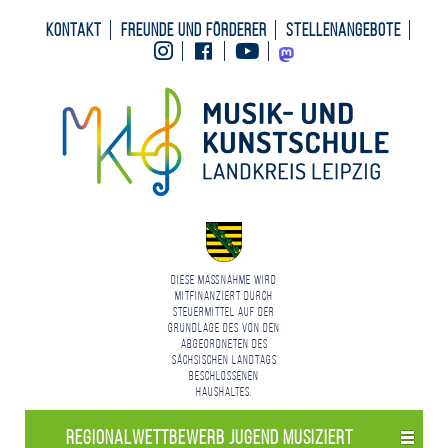
Kontakt
Freunde und Förderer
Stellenangebote
Instagram
Facebook
Youtube
Mastodon
Diese Maßnahme wird
mitfinanziert durch
Steuermittel auf der
Grundlage des von den
Abgeordneten des
Sächsischen Landtags
beschlossenen
Haushaltes.
Regional­wettbewerb Jugend Musiziert