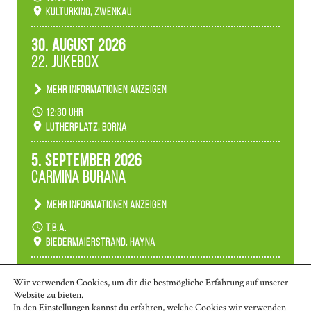
Schülerinnen zum Fest des Kulturkinos.
Kulturkino, Zwenkau
30. August 2026
22. Jukebox
Mehr Informationen anzeigen
Anlässlicher der 775-Jahrfeier der Stadt Borna
12:30 Uhr
spielen wir noch einmal unser aktuelles
Lutherplatz, Borna
Jukeboxprogramm zum Stadtfest.
5. September 2026
Carmina Burana
Mehr Informationen anzeigen
Tanztheater der Quertänzer Borna.
t.b.a.
Biedermaierstrand, Hayna
Mehr Termine anzeigen
Wir verwenden Cookies, um dir die bestmögliche Erfahrung auf unserer
Website zu bieten.
In den
Einstellungen
kannst du erfahren, welche Cookies wir verwenden