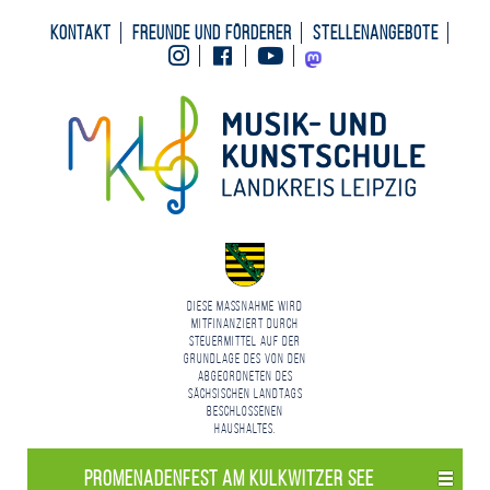
Kontakt
Freunde und Förderer
Stellenangebote
Instagram
Facebook
Youtube
Mastodon
Diese Maßnahme wird
mitfinanziert durch
Steuermittel auf der
Grundlage des von den
Abgeordneten des
Sächsischen Landtags
beschlossenen
Haushaltes.
Promenadenfest am Kulkwitzer See