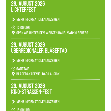
29. August 2026
Lichterfest
Mehr Informationen anzeigen
Becherlichter, Fackeln und Lichtinstallationen
17:00 Uhr
verwandeln den agra-Park in einen farbigen
Open Air hinter dem weißen Haus, Markkleeberg
Märchenwald, der bei jedem Rundgang einen
anderen Eindruck hinterlässt. Passend zum
29. August 2026
Ambiente gibt es ein leuchtendes Konzert
Überregionaler Bläsertag
unserer Fachbereiche.
Mehr Informationen anzeigen
Teilnahme der Bläserklassen.
ganztäig
Bläserakademie, Bad Lausick
29. August 2026
Kino-Straßen-Fest
Mehr Informationen anzeigen
Konzert unserer Zwenkauer Schüler und
15:00 Uhr