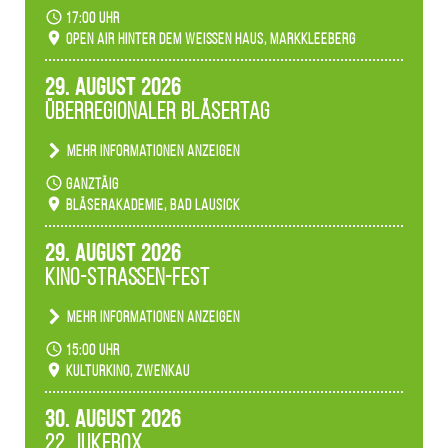
Becherlichter, Fackeln und Lichtinstallationen
17:00 Uhr
verwandeln den agra-Park in einen farbigen
Open Air hinter dem weißen Haus, Markkleeberg
Märchenwald, der bei jedem Rundgang einen
anderen Eindruck hinterlässt. Passend zum
29. August 2026
Ambiente gibt es ein leuchtendes Konzert
Überregionaler Bläsertag
unserer Fachbereiche.
Mehr Informationen anzeigen
Teilnahme der Bläserklassen.
ganztäig
Bläserakademie, Bad Lausick
29. August 2026
Kino-Straßen-Fest
Mehr Informationen anzeigen
Konzert unserer Zwenkauer Schüler und
15:00 Uhr
Schülerinnen zum Fest des Kulturkinos.
Kulturkino, Zwenkau
30. August 2026
22. Jukebox