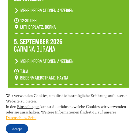
Mehr Informationen anzeigen
Anlässlicher der 775-Jahrfeier der Stadt Borna
12:30 Uhr
spielen wir noch einmal unser aktuelles
Lutherplatz, Borna
Jukeboxprogramm zum Stadtfest.
5. September 2026
Carmina Burana
Mehr Informationen anzeigen
Tanztheater der Quertänzer Borna.
t.b.a.
Biedermaierstrand, Hayna
Mehr Termine anzeigen
Wir verwenden Cookies, um dir die bestmögliche Erfahrung auf unserer
Website zu bieten.
In den
Einstellungen
kannst du erfahren, welche Cookies wir verwenden
oder sie ausschalten. Weitere Informationen findest du auf unserer
© 2026 | Borna: 03433-26 970 | Markkleeberg: 0341-35 80 463 | Wurzen:
Datenschutz-Seite
.
03425-90 58 10
kontakt@ms-lkl.de
|
Impressum
|
Datenschutzerklärung
|
Accept
Barrierefreiheit
|
Intern