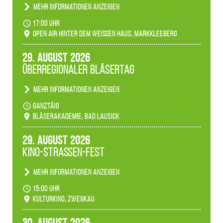
Mehr Informationen anzeigen
Becherlichter, Fackeln und Lichtinstallationen
17:00 Uhr
verwandeln den agra-Park in einen farbigen
Open Air hinter dem weißen Haus, Markkleeberg
Märchenwald, der bei jedem Rundgang einen
anderen Eindruck hinterlässt. Passend zum
29. August 2026
Ambiente gibt es ein leuchtendes Konzert
Überregionaler Bläsertag
unserer Fachbereiche.
Mehr Informationen anzeigen
Teilnahme der Bläserklassen.
ganztäig
Bläserakademie, Bad Lausick
29. August 2026
Kino-Straßen-Fest
Mehr Informationen anzeigen
Konzert unserer Zwenkauer Schüler und
15:00 Uhr
Schülerinnen zum Fest des Kulturkinos.
Kulturkino, Zwenkau