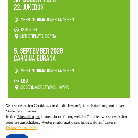
30. August 2026
22. Jukebox
Mehr Informationen anzeigen
Anlässlicher der 775-Jahrfeier der Stadt Borna
12:30 Uhr
spielen wir noch einmal unser aktuelles
Lutherplatz, Borna
Jukeboxprogramm zum Stadtfest.
5. September 2026
Carmina Burana
Mehr Informationen anzeigen
Tanztheater der Quertänzer Borna.
t.b.a.
Biedermaierstrand, Hayna
Mehr Termine anzeigen
Wir verwenden Cookies, um dir die bestmögliche Erfahrung auf unserer
Website zu bieten.
In den
Einstellungen
kannst du erfahren, welche Cookies wir verwenden
oder sie ausschalten. Weitere Informationen findest du auf unserer
© 2026 | Borna: 03433-26 970 | Markkleeberg: 0341-35 80 463 | Wurzen:
Datenschutz-Seite
.
03425-90 58 10
kontakt@ms-lkl.de
|
Impressum
|
Datenschutzerklärung
|