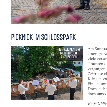
Picknick im Schloss­park
Am Sonntag
einer groß
viele versc
Trachtenkl
vergangene
Zeitreise 
Klängen vo
Eine beson
Doch auch w
doch umso 
Katja Uhlic