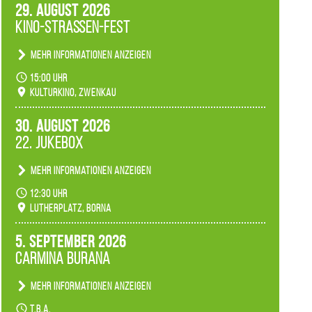
29. August 2026
Kino-Straßen-Fest
Mehr Informationen anzeigen
Konzert unserer Zwenkauer Schüler und
15:00 Uhr
Schülerinnen zum Fest des Kulturkinos.
Kulturkino, Zwenkau
30. August 2026
22. Jukebox
Mehr Informationen anzeigen
Anlässlicher der 775-Jahrfeier der Stadt Borna
12:30 Uhr
spielen wir noch einmal unser aktuelles
Lutherplatz, Borna
Jukeboxprogramm zum Stadtfest.
5. September 2026
Carmina Burana
Mehr Informationen anzeigen
Tanztheater der Quertänzer Borna.
t.b.a.