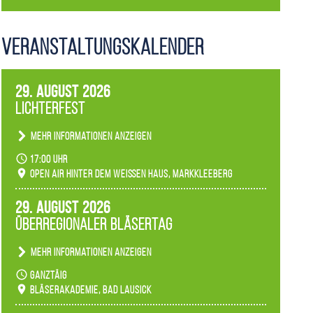
Veranstaltungs­kalender
29. August 2026
Lichterfest
Mehr Informationen anzeigen
Becherlichter, Fackeln und Lichtinstallationen
17:00 Uhr
verwandeln den agra-Park in einen farbigen
Open Air hinter dem weißen Haus, Markkleeberg
Märchenwald, der bei jedem Rundgang einen
anderen Eindruck hinterlässt. Passend zum
29. August 2026
Ambiente gibt es ein leuchtendes Konzert
Überregionaler Bläsertag
unserer Fachbereiche.
Mehr Informationen anzeigen
Teilnahme der Bläserklassen.
ganztäig
Bläserakademie, Bad Lausick