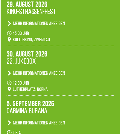
29. August 2026
Kino-Straßen-Fest
Mehr Informationen anzeigen
Konzert unserer Zwenkauer Schüler und
15:00 Uhr
Schülerinnen zum Fest des Kulturkinos.
Kulturkino, Zwenkau
30. August 2026
22. Jukebox
Mehr Informationen anzeigen
Anlässlicher der 775-Jahrfeier der Stadt Borna
12:30 Uhr
spielen wir noch einmal unser aktuelles
Lutherplatz, Borna
Jukeboxprogramm zum Stadtfest.
5. September 2026
Carmina Burana
Mehr Informationen anzeigen
Tanztheater der Quertänzer Borna.
t.b.a.