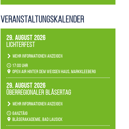
Veranstaltungs­kalender
29. August 2026
Lichterfest
Mehr Informationen anzeigen
Becherlichter, Fackeln und Lichtinstallationen
17:00 Uhr
verwandeln den agra-Park in einen farbigen
Open Air hinter dem weißen Haus, Markkleeberg
Märchenwald, der bei jedem Rundgang einen
anderen Eindruck hinterlässt. Passend zum
29. August 2026
Ambiente gibt es ein leuchtendes Konzert
Überregionaler Bläsertag
unserer Fachbereiche.
Mehr Informationen anzeigen
Teilnahme der Bläserklassen.
ganztäig
Bläserakademie, Bad Lausick