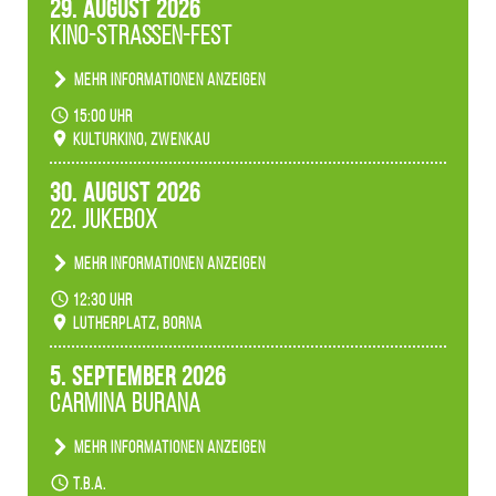
29. August 2026
Kino-Straßen-Fest
Mehr Informationen anzeigen
Konzert unserer Zwenkauer Schüler und
15:00 Uhr
Schülerinnen zum Fest des Kulturkinos.
Kulturkino, Zwenkau
30. August 2026
22. Jukebox
Mehr Informationen anzeigen
Anlässlicher der 775-Jahrfeier der Stadt Borna
12:30 Uhr
spielen wir noch einmal unser aktuelles
Lutherplatz, Borna
Jukeboxprogramm zum Stadtfest.
5. September 2026
Carmina Burana
Mehr Informationen anzeigen
Tanztheater der Quertänzer Borna.
t.b.a.