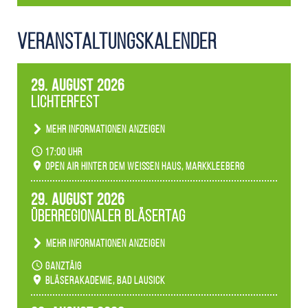
Veranstaltungs­kalender
29. August 2026
Lichterfest
Mehr Informationen anzeigen
Becherlichter, Fackeln und Lichtinstallationen
17:00 Uhr
verwandeln den agra-Park in einen farbigen
Open Air hinter dem weißen Haus, Markkleeberg
Märchenwald, der bei jedem Rundgang einen
anderen Eindruck hinterlässt. Passend zum
29. August 2026
Ambiente gibt es ein leuchtendes Konzert
Überregionaler Bläsertag
unserer Fachbereiche.
Mehr Informationen anzeigen
Teilnahme der Bläserklassen.
ganztäig
Bläserakademie, Bad Lausick