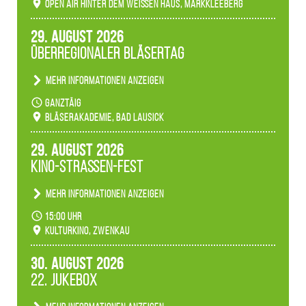
Open Air hinter dem weißen Haus, Markkleeberg
Märchenwald, der bei jedem Rundgang einen
anderen Eindruck hinterlässt. Passend zum
29. August 2026
Ambiente gibt es ein leuchtendes Konzert
Überregionaler Bläsertag
unserer Fachbereiche.
Mehr Informationen anzeigen
Teilnahme der Bläserklassen.
ganztäig
Bläserakademie, Bad Lausick
29. August 2026
Kino-Straßen-Fest
Mehr Informationen anzeigen
Konzert unserer Zwenkauer Schüler und
15:00 Uhr
Schülerinnen zum Fest des Kulturkinos.
Kulturkino, Zwenkau
30. August 2026
22. Jukebox