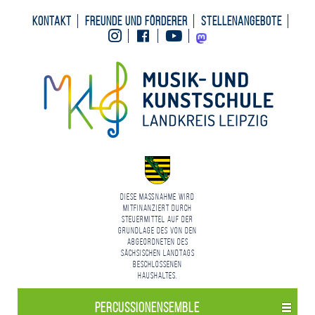
Kontakt
Freunde und Förderer
Stellenangebote
Instagram
Facebook
Youtube
Mastodon
Diese Maßnahme wird
mitfinanziert durch
Steuermittel auf der
Grundlage des von den
Abgeordneten des
Sächsischen Landtags
beschlossenen
Haushaltes.
Percussion­ensemble