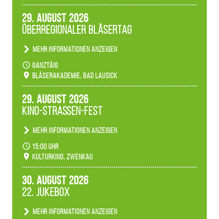
anderen Eindruck hinterlässt. Passend zum
29. August 2026
Ambiente gibt es ein leuchtendes Konzert
Überregionaler Bläsertag
unserer Fachbereiche.
Mehr Informationen anzeigen
Teilnahme der Bläserklassen.
ganztäig
Bläserakademie, Bad Lausick
29. August 2026
Kino-Straßen-Fest
Mehr Informationen anzeigen
Konzert unserer Zwenkauer Schüler und
15:00 Uhr
Schülerinnen zum Fest des Kulturkinos.
Kulturkino, Zwenkau
30. August 2026
22. Jukebox
Mehr Informationen anzeigen