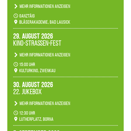
Mehr Informationen anzeigen
Teilnahme der Bläserklassen.
ganztäig
Bläserakademie, Bad Lausick
29. August 2026
Kino-Straßen-Fest
Mehr Informationen anzeigen
Konzert unserer Zwenkauer Schüler und
15:00 Uhr
Schülerinnen zum Fest des Kulturkinos.
Kulturkino, Zwenkau
30. August 2026
22. Jukebox
Mehr Informationen anzeigen
Anlässlicher der 775-Jahrfeier der Stadt Borna
12:30 Uhr
spielen wir noch einmal unser aktuelles
Lutherplatz, Borna
Jukeboxprogramm zum Stadtfest.