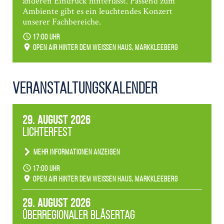
anderen Eindruck hinterlässt. Passend zum
Ambiente gibt es ein leuchtendes Konzert
unserer Fachbereiche.
17:00 Uhr
Open Air hinter dem weißen Haus, Markkleeberg
Veranstaltungs­kalender
29. August 2026
Lichterfest
Mehr Informationen anzeigen
Becherlichter, Fackeln und Lichtinstallationen
17:00 Uhr
verwandeln den agra-Park in einen farbigen
Open Air hinter dem weißen Haus, Markkleeberg
Märchenwald, der bei jedem Rundgang einen
anderen Eindruck hinterlässt. Passend zum
29. August 2026
Ambiente gibt es ein leuchtendes Konzert
Überregionaler Bläsertag
unserer Fachbereiche.