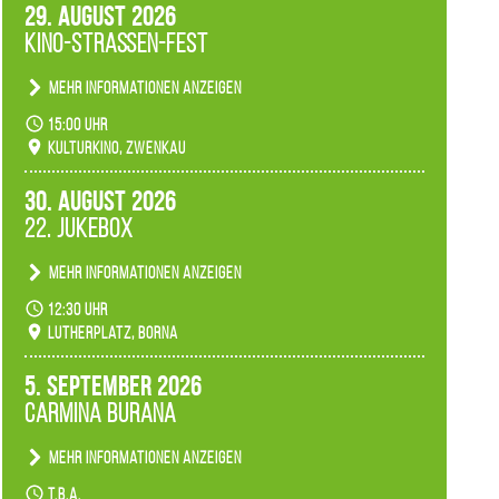
29. August 2026
Kino-Straßen-Fest
Mehr Informationen anzeigen
Konzert unserer Zwenkauer Schüler und
15:00 Uhr
Schülerinnen zum Fest des Kulturkinos.
Kulturkino, Zwenkau
30. August 2026
22. Jukebox
Mehr Informationen anzeigen
Anlässlicher der 775-Jahrfeier der Stadt Borna
12:30 Uhr
spielen wir noch einmal unser aktuelles
Lutherplatz, Borna
Jukeboxprogramm zum Stadtfest.
5. September 2026
Carmina Burana
Mehr Informationen anzeigen
Tanztheater der Quertänzer Borna.
t.b.a.