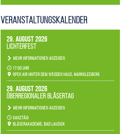
Veranstaltungs­kalender
29. August 2026
Lichterfest
Mehr Informationen anzeigen
Becherlichter, Fackeln und Lichtinstallationen
17:00 Uhr
verwandeln den agra-Park in einen farbigen
Open Air hinter dem weißen Haus, Markkleeberg
Märchenwald, der bei jedem Rundgang einen
anderen Eindruck hinterlässt. Passend zum
29. August 2026
Ambiente gibt es ein leuchtendes Konzert
Überregionaler Bläsertag
unserer Fachbereiche.
Mehr Informationen anzeigen
Teilnahme der Bläserklassen.
ganztäig
Bläserakademie, Bad Lausick