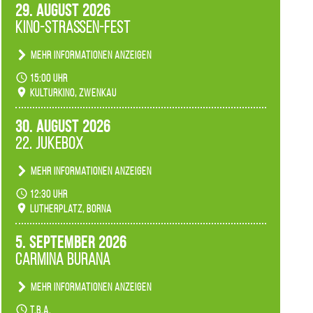
29. August 2026
Kino-Straßen-Fest
Mehr Informationen anzeigen
Konzert unserer Zwenkauer Schüler und
15:00 Uhr
Schülerinnen zum Fest des Kulturkinos.
Kulturkino, Zwenkau
30. August 2026
22. Jukebox
Mehr Informationen anzeigen
Anlässlicher der 775-Jahrfeier der Stadt Borna
12:30 Uhr
spielen wir noch einmal unser aktuelles
Lutherplatz, Borna
Jukeboxprogramm zum Stadtfest.
5. September 2026
Carmina Burana
Mehr Informationen anzeigen
Tanztheater der Quertänzer Borna.
t.b.a.