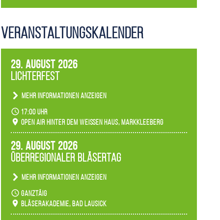
Veranstaltungs­kalender
29. August 2026
Lichterfest
Mehr Informationen anzeigen
Becherlichter, Fackeln und Lichtinstallationen
17:00 Uhr
verwandeln den agra-Park in einen farbigen
Open Air hinter dem weißen Haus, Markkleeberg
Märchenwald, der bei jedem Rundgang einen
anderen Eindruck hinterlässt. Passend zum
29. August 2026
Ambiente gibt es ein leuchtendes Konzert
Überregionaler Bläsertag
unserer Fachbereiche.
Mehr Informationen anzeigen
Teilnahme der Bläserklassen.
ganztäig
Bläserakademie, Bad Lausick