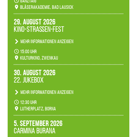
ganztäig
Bläserakademie, Bad Lausick
29. August 2026
Kino-Straßen-Fest
Mehr Informationen anzeigen
Konzert unserer Zwenkauer Schüler und
15:00 Uhr
Schülerinnen zum Fest des Kulturkinos.
Kulturkino, Zwenkau
30. August 2026
22. Jukebox
Mehr Informationen anzeigen
Anlässlicher der 775-Jahrfeier der Stadt Borna
12:30 Uhr
spielen wir noch einmal unser aktuelles
Lutherplatz, Borna
Jukeboxprogramm zum Stadtfest.
5. September 2026
Carmina Burana