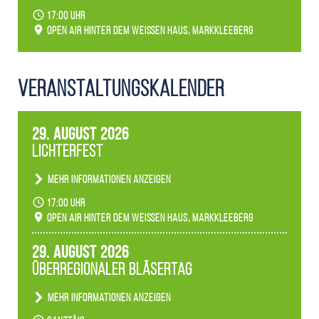
17:00 Uhr
Open Air hinter dem weißen Haus, Markkleeberg
Veranstaltungs­kalender
29. August 2026
Lichterfest
Mehr Informationen anzeigen
Becherlichter, Fackeln und Lichtinstallationen
17:00 Uhr
verwandeln den agra-Park in einen farbigen
Open Air hinter dem weißen Haus, Markkleeberg
Märchenwald, der bei jedem Rundgang einen
anderen Eindruck hinterlässt. Passend zum
29. August 2026
Ambiente gibt es ein leuchtendes Konzert
Überregionaler Bläsertag
unserer Fachbereiche.
Mehr Informationen anzeigen
Teilnahme der Bläserklassen.