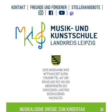
Kontakt
Freunde und Förderer
Stellenangebote
Instagram
Facebook
Youtube
Mastodon
Diese Maßnahme wird
mitfinanziert durch
Steuermittel auf der
Grundlage des von den
Abgeordneten des
Sächsischen Landtags
beschlossenen
Haushaltes.
Musikalische Grüße zum Kindertag