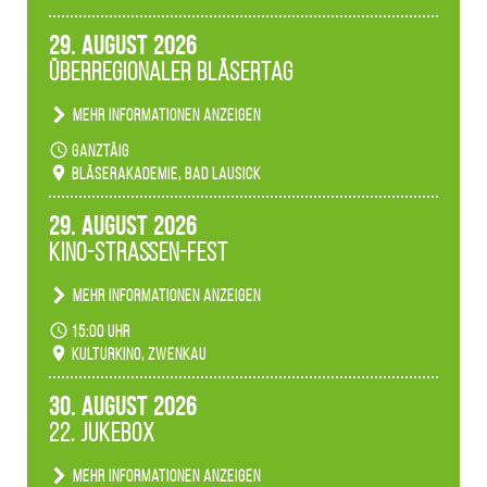
Märchenwald, der bei jedem Rundgang einen
anderen Eindruck hinterlässt. Passend zum
29. August 2026
Ambiente gibt es ein leuchtendes Konzert
Überregionaler Bläsertag
unserer Fachbereiche.
Mehr Informationen anzeigen
Teilnahme der Bläserklassen.
ganztäig
Bläserakademie, Bad Lausick
29. August 2026
Kino-Straßen-Fest
Mehr Informationen anzeigen
Konzert unserer Zwenkauer Schüler und
15:00 Uhr
Schülerinnen zum Fest des Kulturkinos.
Kulturkino, Zwenkau
30. August 2026
22. Jukebox
Mehr Informationen anzeigen