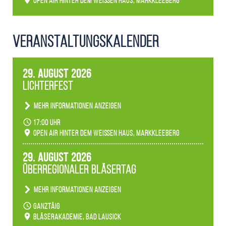
Open Air hinter dem weißen Haus, Markkleeberg
Veranstaltungs­kalender
29. August 2026
Lichterfest
Mehr Informationen anzeigen
Becherlichter, Fackeln und Lichtinstallationen
17:00 Uhr
verwandeln den agra-Park in einen farbigen
Open Air hinter dem weißen Haus, Markkleeberg
Märchenwald, der bei jedem Rundgang einen
anderen Eindruck hinterlässt. Passend zum
29. August 2026
Ambiente gibt es ein leuchtendes Konzert
Überregionaler Bläsertag
unserer Fachbereiche.
Mehr Informationen anzeigen
Teilnahme der Bläserklassen.
ganztäig
Bläserakademie, Bad Lausick