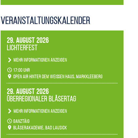
Veranstaltungs­kalender
29. August 2026
Lichterfest
Mehr Informationen anzeigen
Becherlichter, Fackeln und Lichtinstallationen
17:00 Uhr
verwandeln den agra-Park in einen farbigen
Open Air hinter dem weißen Haus, Markkleeberg
Märchenwald, der bei jedem Rundgang einen
anderen Eindruck hinterlässt. Passend zum
29. August 2026
Ambiente gibt es ein leuchtendes Konzert
Überregionaler Bläsertag
unserer Fachbereiche.
Mehr Informationen anzeigen
Teilnahme der Bläserklassen.
ganztäig
Bläserakademie, Bad Lausick