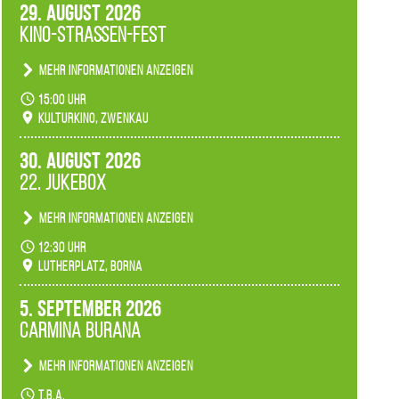
29. August 2026
Kino-Straßen-Fest
Mehr Informationen anzeigen
Konzert unserer Zwenkauer Schüler und
15:00 Uhr
Schülerinnen zum Fest des Kulturkinos.
Kulturkino, Zwenkau
30. August 2026
22. Jukebox
Mehr Informationen anzeigen
Anlässlicher der 775-Jahrfeier der Stadt Borna
12:30 Uhr
spielen wir noch einmal unser aktuelles
Lutherplatz, Borna
Jukeboxprogramm zum Stadtfest.
5. September 2026
Carmina Burana
Mehr Informationen anzeigen
Tanztheater der Quertänzer Borna.
t.b.a.