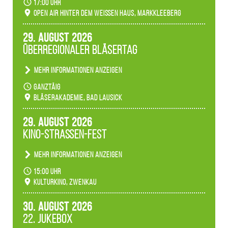
17:00 Uhr
verwandeln den agra-Park in einen farbigen
Open Air hinter dem weißen Haus, Markkleeberg
Märchenwald, der bei jedem Rundgang einen
anderen Eindruck hinterlässt. Passend zum
29. August 2026
Ambiente gibt es ein leuchtendes Konzert
Überregionaler Bläsertag
unserer Fachbereiche.
Mehr Informationen anzeigen
Teilnahme der Bläserklassen.
ganztäig
Bläserakademie, Bad Lausick
29. August 2026
Kino-Straßen-Fest
Mehr Informationen anzeigen
Konzert unserer Zwenkauer Schüler und
15:00 Uhr
Schülerinnen zum Fest des Kulturkinos.
Kulturkino, Zwenkau
30. August 2026
22. Jukebox