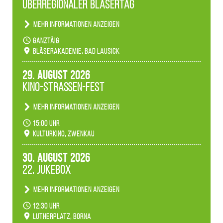
Überregionaler Bläsertag
unserer Fachbereiche.
Mehr Informationen anzeigen
Teilnahme der Bläserklassen.
ganztäig
Bläserakademie, Bad Lausick
29. August 2026
Kino-Straßen-Fest
Mehr Informationen anzeigen
Konzert unserer Zwenkauer Schüler und
15:00 Uhr
Schülerinnen zum Fest des Kulturkinos.
Kulturkino, Zwenkau
30. August 2026
22. Jukebox
Mehr Informationen anzeigen
Anlässlicher der 775-Jahrfeier der Stadt Borna
12:30 Uhr
spielen wir noch einmal unser aktuelles
Lutherplatz, Borna
Jukeboxprogramm zum Stadtfest.