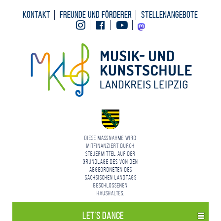
Kontakt
Freunde und Förderer
Stellenangebote
Instagram
Facebook
Youtube
Mastodon
Diese Maßnahme wird
mitfinanziert durch
Steuermittel auf der
Grundlage des von den
Abgeordneten des
Sächsischen Landtags
beschlossenen
Haushaltes.
Let’s Dance