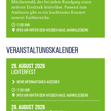
Märchenwald, der bei jedem Rundgang einen
anderen Eindruck hinterlässt. Passend zum
Ambiente gibt es ein leuchtendes Konzert
unserer Fachbereiche.
17:00 Uhr
Open Air hinter dem weißen Haus, Markkleeberg
Veranstaltungs­kalender
29. August 2026
Lichterfest
Mehr Informationen anzeigen
Becherlichter, Fackeln und Lichtinstallationen
17:00 Uhr
verwandeln den agra-Park in einen farbigen
Open Air hinter dem weißen Haus, Markkleeberg
Märchenwald, der bei jedem Rundgang einen
anderen Eindruck hinterlässt. Passend zum
29. August 2026
Ambiente gibt es ein leuchtendes Konzert