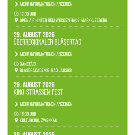
Mehr Informationen anzeigen
Becherlichter, Fackeln und Lichtinstallationen
17:00 Uhr
verwandeln den agra-Park in einen farbigen
Open Air hinter dem weißen Haus, Markkleeberg
Märchenwald, der bei jedem Rundgang einen
anderen Eindruck hinterlässt. Passend zum
29. August 2026
Ambiente gibt es ein leuchtendes Konzert
Überregionaler Bläsertag
unserer Fachbereiche.
Mehr Informationen anzeigen
Teilnahme der Bläserklassen.
ganztäig
Bläserakademie, Bad Lausick
29. August 2026
Kino-Straßen-Fest
Mehr Informationen anzeigen
Konzert unserer Zwenkauer Schüler und
15:00 Uhr
Schülerinnen zum Fest des Kulturkinos.
Kulturkino, Zwenkau