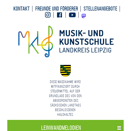
Kontakt
Freunde und Förderer
Stellenangebote
Instagram
Facebook
Youtube
Mastodon
Diese Maßnahme wird
mitfinanziert durch
Steuermittel auf der
Grundlage des von den
Abgeordneten des
Sächsischen Landtags
beschlossenen
Haushaltes.
Leinwand­melodien