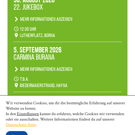
30. August 2026
22. Jukebox
Mehr Informationen anzeigen
Anlässlicher der 775-Jahrfeier der Stadt Borna
12:30 Uhr
spielen wir noch einmal unser aktuelles
Lutherplatz, Borna
Jukeboxprogramm zum Stadtfest.
5. September 2026
Carmina Burana
Mehr Informationen anzeigen
Tanztheater der Quertänzer Borna.
t.b.a.
Biedermaierstrand, Hayna
Mehr Termine anzeigen
Wir verwenden Cookies, um dir die bestmögliche Erfahrung auf unserer
Website zu bieten.
In den
Einstellungen
kannst du erfahren, welche Cookies wir verwenden
oder sie ausschalten. Weitere Informationen findest du auf unserer
© 2026 | Borna: 03433-26 970 | Markkleeberg: 0341-35 80 463 | Wurzen:
Datenschutz-Seite
.
03425-90 58 10
kontakt@ms-lkl.de
|
Impressum
|
Datenschutzerklärung
|