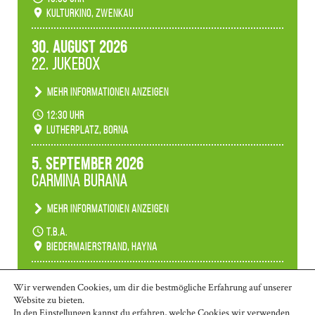
Schülerinnen zum Fest des Kulturkinos.
Kulturkino, Zwenkau
30. August 2026
22. Jukebox
Mehr Informationen anzeigen
Anlässlicher der 775-Jahrfeier der Stadt Borna
12:30 Uhr
spielen wir noch einmal unser aktuelles
Lutherplatz, Borna
Jukeboxprogramm zum Stadtfest.
5. September 2026
Carmina Burana
Mehr Informationen anzeigen
Tanztheater der Quertänzer Borna.
t.b.a.
Biedermaierstrand, Hayna
Mehr Termine anzeigen
Wir verwenden Cookies, um dir die bestmögliche Erfahrung auf unserer
Website zu bieten.
In den
Einstellungen
kannst du erfahren, welche Cookies wir verwenden