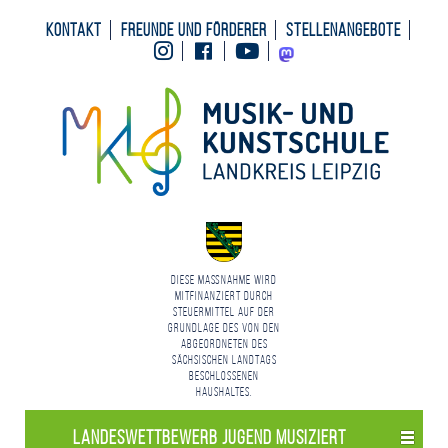
Kontakt
Freunde und Förderer
Stellenangebote
Instagram
Facebook
Youtube
Mastodon
Diese Maßnahme wird
mitfinanziert durch
Steuermittel auf der
Grundlage des von den
Abgeordneten des
Sächsischen Landtags
beschlossenen
Haushaltes.
Landes­wettbewerb Jugend musiziert