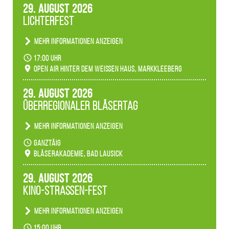
29. August 2026
Lichterfest
Mehr Informationen anzeigen
Becherlichter, Fackeln und Lichtinstallationen
17:00 Uhr
verwandeln den agra-Park in einen farbigen
Open Air hinter dem weißen Haus, Markkleeberg
Märchenwald, der bei jedem Rundgang einen
anderen Eindruck hinterlässt. Passend zum
29. August 2026
Ambiente gibt es ein leuchtendes Konzert
Überregionaler Bläsertag
unserer Fachbereiche.
Mehr Informationen anzeigen
Teilnahme der Bläserklassen.
ganztäig
Bläserakademie, Bad Lausick
29. August 2026
Kino-Straßen-Fest
Mehr Informationen anzeigen
Konzert unserer Zwenkauer Schüler und
15:00 Uhr