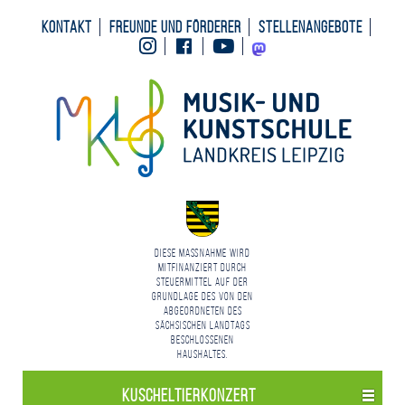
Kontakt
Freunde und Förderer
Stellenangebote
Instagram
Facebook
Youtube
Mastodon
Diese Maßnahme wird
mitfinanziert durch
Steuermittel auf der
Grundlage des von den
Abgeordneten des
Sächsischen Landtags
beschlossenen
Haushaltes.
Kuschel­tier­konzert