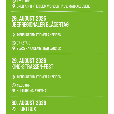
17:00 Uhr
verwandeln den agra-Park in einen farbigen
Open Air hinter dem weißen Haus, Markkleeberg
Märchenwald, der bei jedem Rundgang einen
anderen Eindruck hinterlässt. Passend zum
29. August 2026
Ambiente gibt es ein leuchtendes Konzert
Überregionaler Bläsertag
unserer Fachbereiche.
Mehr Informationen anzeigen
Teilnahme der Bläserklassen.
ganztäig
Bläserakademie, Bad Lausick
29. August 2026
Kino-Straßen-Fest
Mehr Informationen anzeigen
Konzert unserer Zwenkauer Schüler und
15:00 Uhr
Schülerinnen zum Fest des Kulturkinos.
Kulturkino, Zwenkau
30. August 2026
22. Jukebox