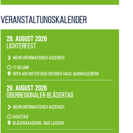
Veranstaltungs­kalender
29. August 2026
Lichterfest
Mehr Informationen anzeigen
Becherlichter, Fackeln und Lichtinstallationen
17:00 Uhr
verwandeln den agra-Park in einen farbigen
Open Air hinter dem weißen Haus, Markkleeberg
Märchenwald, der bei jedem Rundgang einen
anderen Eindruck hinterlässt. Passend zum
29. August 2026
Ambiente gibt es ein leuchtendes Konzert
Überregionaler Bläsertag
unserer Fachbereiche.
Mehr Informationen anzeigen
Teilnahme der Bläserklassen.
ganztäig
Bläserakademie, Bad Lausick