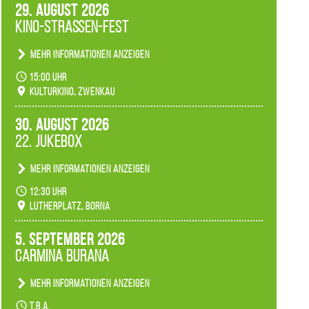
29. August 2026
Kino-Straßen-Fest
Mehr Informationen anzeigen
Konzert unserer Zwenkauer Schüler und
15:00 Uhr
Schülerinnen zum Fest des Kulturkinos.
Kulturkino, Zwenkau
30. August 2026
22. Jukebox
Mehr Informationen anzeigen
Anlässlicher der 775-Jahrfeier der Stadt Borna
12:30 Uhr
spielen wir noch einmal unser aktuelles
Lutherplatz, Borna
Jukeboxprogramm zum Stadtfest.
5. September 2026
Carmina Burana
Mehr Informationen anzeigen
Tanztheater der Quertänzer Borna.
t.b.a.