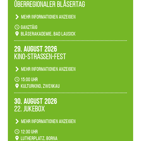
Überregionaler Bläsertag
unserer Fachbereiche.
Mehr Informationen anzeigen
Teilnahme der Bläserklassen.
ganztäig
Bläserakademie, Bad Lausick
29. August 2026
Kino-Straßen-Fest
Mehr Informationen anzeigen
Konzert unserer Zwenkauer Schüler und
15:00 Uhr
Schülerinnen zum Fest des Kulturkinos.
Kulturkino, Zwenkau
30. August 2026
22. Jukebox
Mehr Informationen anzeigen
Anlässlicher der 775-Jahrfeier der Stadt Borna
12:30 Uhr
spielen wir noch einmal unser aktuelles
Lutherplatz, Borna