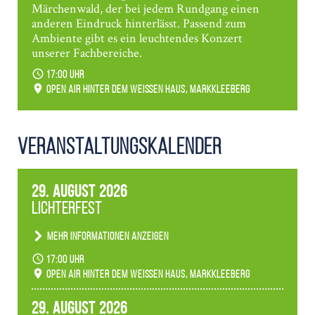
Märchenwald, der bei jedem Rundgang einen
anderen Eindruck hinterlässt. Passend zum
Ambiente gibt es ein leuchtendes Konzert
unserer Fachbereiche.
17:00 Uhr
Open Air hinter dem weißen Haus, Markkleeberg
Veranstaltungs­kalender
29. August 2026
Lichterfest
Mehr Informationen anzeigen
Becherlichter, Fackeln und Lichtinstallationen
17:00 Uhr
verwandeln den agra-Park in einen farbigen
Open Air hinter dem weißen Haus, Markkleeberg
Märchenwald, der bei jedem Rundgang einen
anderen Eindruck hinterlässt. Passend zum
29. August 2026
Ambiente gibt es ein leuchtendes Konzert