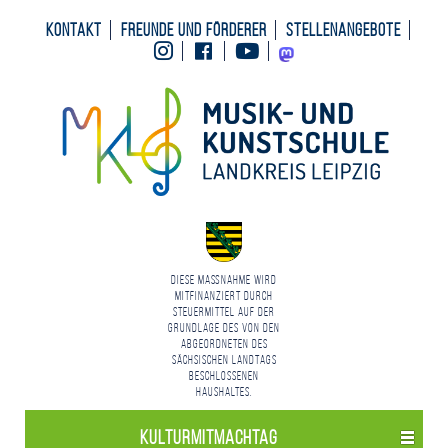
Kontakt
Freunde und Förderer
Stellenangebote
Instagram
Facebook
Youtube
Mastodon
Diese Maßnahme wird
mitfinanziert durch
Steuermittel auf der
Grundlage des von den
Abgeordneten des
Sächsischen Landtags
beschlossenen
Haushaltes.
Kultur­Mitmach­Tag