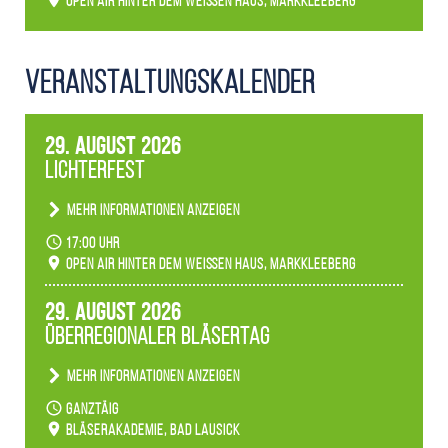
Open Air hinter dem weißen Haus, Markkleeberg
Veranstaltungs­kalender
29. August 2026
Lichterfest
Mehr Informationen anzeigen
Becherlichter, Fackeln und Lichtinstallationen
17:00 Uhr
verwandeln den agra-Park in einen farbigen
Open Air hinter dem weißen Haus, Markkleeberg
Märchenwald, der bei jedem Rundgang einen
anderen Eindruck hinterlässt. Passend zum
29. August 2026
Ambiente gibt es ein leuchtendes Konzert
Überregionaler Bläsertag
unserer Fachbereiche.
Mehr Informationen anzeigen
Teilnahme der Bläserklassen.
ganztäig
Bläserakademie, Bad Lausick