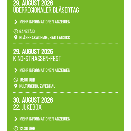
29. August 2026
Ambiente gibt es ein leuchtendes Konzert
Überregionaler Bläsertag
unserer Fachbereiche.
Mehr Informationen anzeigen
Teilnahme der Bläserklassen.
ganztäig
Bläserakademie, Bad Lausick
29. August 2026
Kino-Straßen-Fest
Mehr Informationen anzeigen
Konzert unserer Zwenkauer Schüler und
15:00 Uhr
Schülerinnen zum Fest des Kulturkinos.
Kulturkino, Zwenkau
30. August 2026
22. Jukebox
Mehr Informationen anzeigen
Anlässlicher der 775-Jahrfeier der Stadt Borna
12:30 Uhr