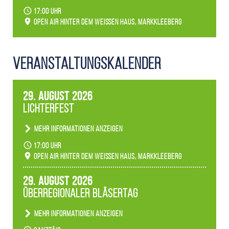
17:00 Uhr
Open Air hinter dem weißen Haus, Markkleeberg
Veranstaltungs­kalender
29. August 2026
Lichterfest
Mehr Informationen anzeigen
Becherlichter, Fackeln und Lichtinstallationen
17:00 Uhr
verwandeln den agra-Park in einen farbigen
Open Air hinter dem weißen Haus, Markkleeberg
Märchenwald, der bei jedem Rundgang einen
anderen Eindruck hinterlässt. Passend zum
29. August 2026
Ambiente gibt es ein leuchtendes Konzert
Überregionaler Bläsertag
unserer Fachbereiche.
Mehr Informationen anzeigen
Teilnahme der Bläserklassen.