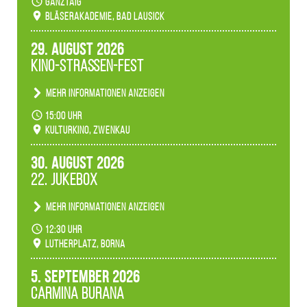
ganztäig
Bläserakademie, Bad Lausick
29. August 2026
Kino-Straßen-Fest
Mehr Informationen anzeigen
Konzert unserer Zwenkauer Schüler und
15:00 Uhr
Schülerinnen zum Fest des Kulturkinos.
Kulturkino, Zwenkau
30. August 2026
22. Jukebox
Mehr Informationen anzeigen
Anlässlicher der 775-Jahrfeier der Stadt Borna
12:30 Uhr
spielen wir noch einmal unser aktuelles
Lutherplatz, Borna
Jukeboxprogramm zum Stadtfest.
5. September 2026
Carmina Burana