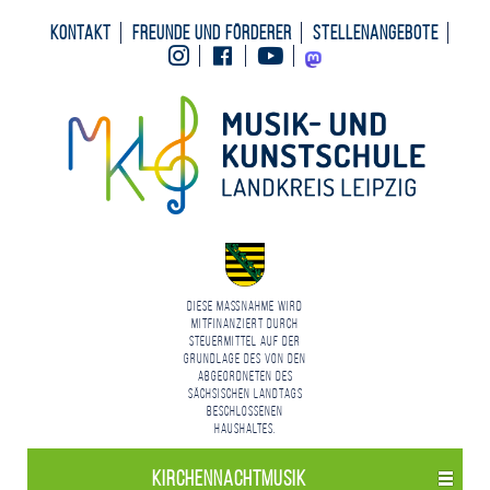
Kontakt
Freunde und Förderer
Stellenangebote
Instagram
Facebook
Youtube
Mastodon
Diese Maßnahme wird
mitfinanziert durch
Steuermittel auf der
Grundlage des von den
Abgeordneten des
Sächsischen Landtags
beschlossenen
Haushaltes.
Kirchen­nacht­musik